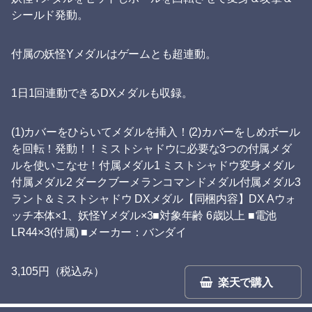
シールド発動。
付属の妖怪Yメダルはゲームとも超連動。
1日1回連動できるDXメダルも収録。
(1)カバーをひらいてメダルを挿入！(2)カバーをしめボール
を回転！発動！！ミストシャドウに必要な3つの付属メダ
ルを使いこなせ！付属メダル1 ミストシャドウ変身メダル
付属メダル2 ダークブーメランコマンドメダル付属メダル3
ラント＆ミストシャドウ DXメダル【同梱内容】DX Aウォ
ッチ本体×1、妖怪Yメダル×3■対象年齢 6歳以上 ■電池
LR44×3(付属) ■メーカー：バンダイ
3,105円（税込み）
楽天で購入